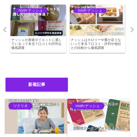
nosh-ナッシュ
nosh-ナッシュ
シ
ナッシュが産後ダイエットに適し
ナッシュはカロリーや量が足りな
ナッ
し
ているって本当？口コミや評判を
いって本当？口コミ・評判や他社
なぜ
徹底調査
との比較から徹底調査
利機
新着記事
ツクリオ
nosh-ナッシュ