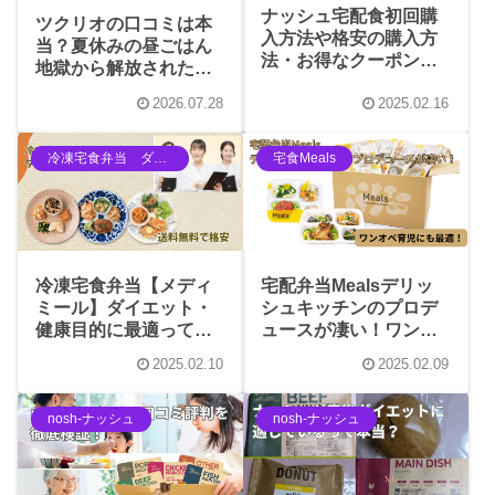
ナッシュ宅配食初回購
ツクリオの口コミは本
入方法や格安の購入方
当？夏休みの昼ごはん
法・お得なクーポンゲ
地獄から解放されたワ
ット方法紹介
ンオペママの本音レビ
2026.07.28
2025.02.16
ュー
冷凍宅食弁当 ダイエット
宅食Meals
冷凍宅食弁当【メディ
宅配弁当Mealsデリッ
ミール】ダイエット・
シュキッチンのプロデ
健康目的に最適って本
ュースが凄い！ワンオ
当？送料無料で格安
ペ育児にも最適！
2025.02.10
2025.02.09
nosh-ナッシュ
nosh-ナッシュ