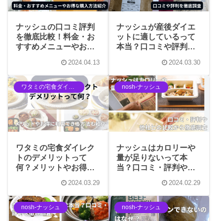
ナッシュの口コミ評判
ナッシュが産後ダイエ
を徹底比較！料金・お
ットに適しているって
すすめメニューやお得
本当？口コミや評判を
な購入方法紹介
徹底調査
2024.04.13
2024.03.30
ワタミの宅食ダイレクト
nosh-ナッシュ
ワタミの宅食ダイレク
ナッシュはカロリーや
トのデメリットって
量が足りないって本
何？メリットやお得に
当？口コミ・評判や他
利用できる方法も紹介
社との比較から徹底調
2024.03.29
2024.02.29
査
nosh-ナッシュ
nosh-ナッシュ