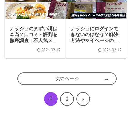
ナッシュのまずい噂は
ナッシュにログインで
本当？口コミ・評判を
きないのはなぜ？解決
徹底調査｜不人気メニ
方法やマイページの便
ューを避ける方法も紹
利機能を徹底解説
2024.02.17
2024.02.12
介
次のページ
1
次
2
へ